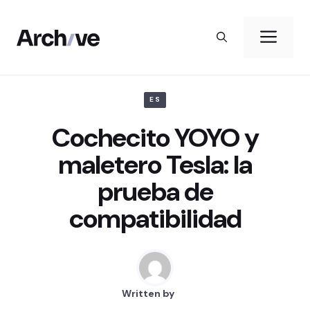
Aller
au
Me
contenu
ES
Cochecito YOYO y
maletero Tesla: la
prueba de
compatibilidad
Written by