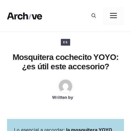
Aller
au
Me
contenu
ES
Mosquitera cochecito YOYO:
¿es útil este accesorio?
Written by
Lo esencial a recordar:
la mosquitera YOYO