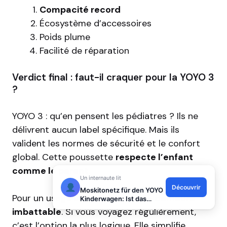
Compacité record
Écosystème d’accessoires
Poids plume
Facilité de réparation
Verdict final : faut-il craquer pour la YOYO 3
?
YOYO 3 : qu’en pensent les pédiatres ? Ils ne
délivrent aucun label spécifique. Mais ils
valident les normes de sécurité et le confort
global. Cette poussette
respecte l’enfant
Un internaute lit
comme le parent
.
Découvrir
Moskitonetz für den YOYO
Kinderwagen: Ist das
Zubehör wirklich nützlich?
Pour un usage urbain intensif, elle
demeure
imbattable
. Si vous voyagez régulièrement,
c’est l’option la plus logique. Elle simplifie