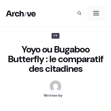
Aller
au
Me
contenu
FR
Yoyo ou Bugaboo
Butterfly : le comparatif
des citadines
Written by