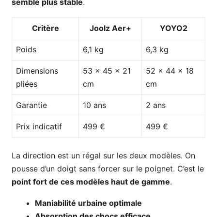
semble plus stable
.
Critère
Joolz Aer+
YOYO2
Poids
6,1 kg
6,3 kg
Dimensions
53 x 45 x 21
52 x 44 x 18
pliées
cm
cm
Garantie
10 ans
2 ans
Prix indicatif
499 €
499 €
La direction est un régal sur les deux modèles. On
pousse d’un doigt sans forcer sur le poignet. C’est le
point fort de ces modèles haut de gamme
.
Maniabilité urbaine optimale
Absorption des chocs efficace