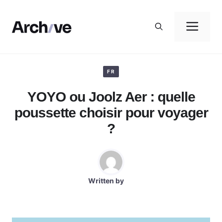
Aller
au
Me
contenu
FR
YOYO ou Joolz Aer : quelle
poussette choisir pour voyager
?
Written by